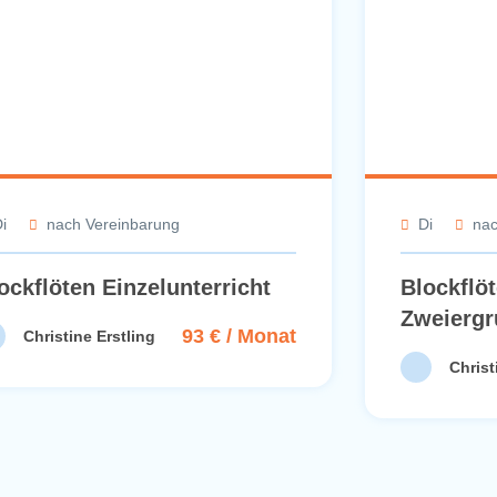
i
nach Vereinbarung
Di
nac
ockflöten Einzelunterricht
Blockflöt
Zweierg
93 € / Monat
Christine Erstling
Christ