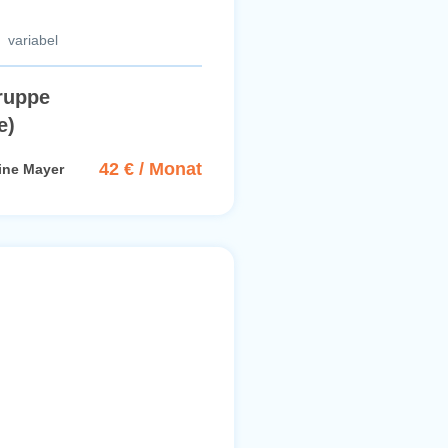
variabel
ruppe
e)
42 € / Monat
ine Mayer