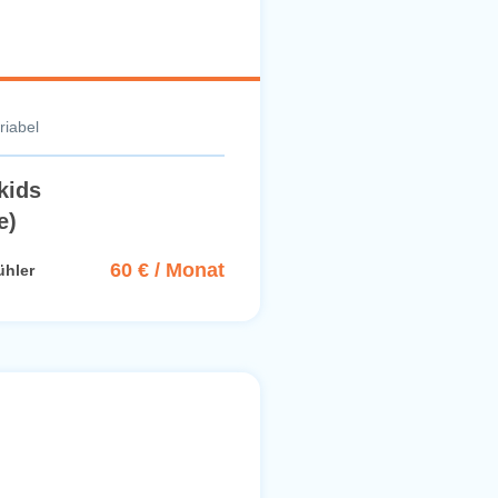
riabel
kids
e)
60 € / Monat
ühler