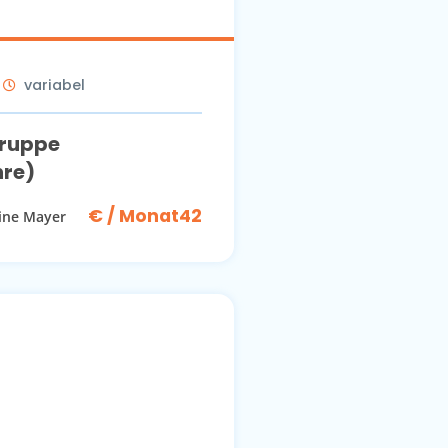
variabel
ruppe
hre)
€ / Monat42
tine Mayer