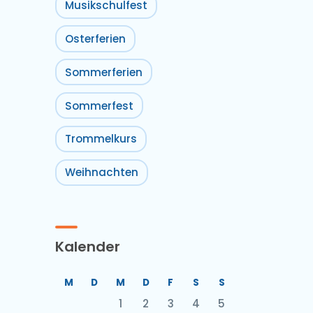
Musikschulfest
Osterferien
Sommerferien
Sommerfest
Trommelkurs
Weihnachten
Kalender
M
D
M
D
F
S
S
1
2
3
4
5