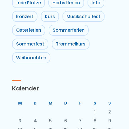
freie Plätze
Herbstferien
Info
Konzert
Kurs
Musikschulfest
Osterferien
Sommerferien
Sommerfest
Trommelkurs
Weihnachten
Kalender
M
D
M
D
F
S
S
1
2
3
4
5
6
7
8
9