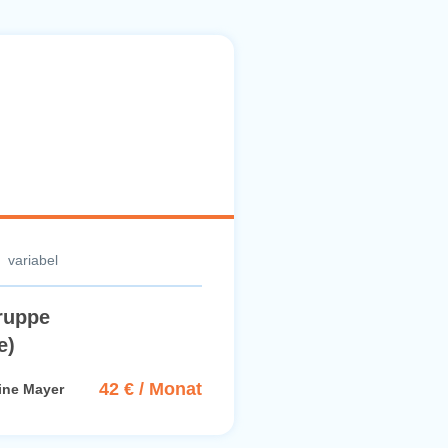
variabel
ruppe
e)
42 € / Monat
ine Mayer