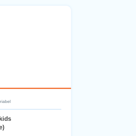
riabel
kids
e)
60 € / Monat
ühler