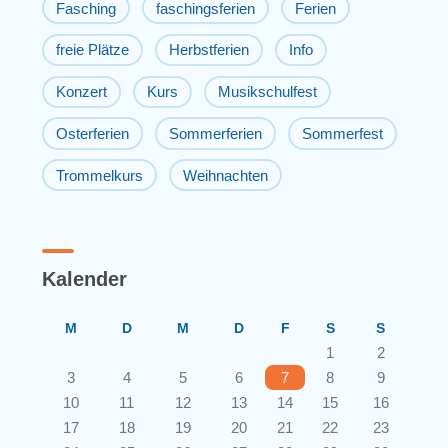
Fasching
faschingsferien
Ferien
freie Plätze
Herbstferien
Info
Konzert
Kurs
Musikschulfest
Osterferien
Sommerferien
Sommerfest
Trommelkurs
Weihnachten
Kalender
M
D
M
D
F
S
S
1
2
3
4
5
6
7
8
9
10
11
12
13
14
15
16
17
18
19
20
21
22
23