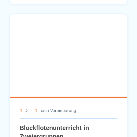
Di
nach Vereinbarung
Blockflötenunterricht in
Zweiergruppen
53 € / Monat
Christine Erstling
Kurse